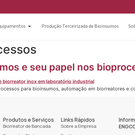
Equipamentos
Produção Terceirizada de Bioinsumos
So
cessos
mos e seu papel nos bioproce
cessos para bioinsumos, automação em biorreatores e con
Produtos e Serviços
Links Rápidos
Infor
Biorreator de Bancada
Sobre a Empresa
ENGCO