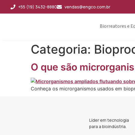
+55 (19) 3432-8880
vendas@engco.com.br
Biorreatores e 
Categoria:
Biopro
O que são microrganis
Conheça os microrganismos usados em biopro
Líder em tecnologia
para a bioindústria.