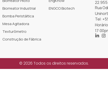
Biorreator Piloto
EngKnow
22.955
Rua Odi
Biorreator Industrial
ENGCO Biotech
Uninort
Bomba Peristáltica
Tel: +5
Mesa Agitadora
Horári
17:00p
Texturômetro
Construção de Fábrica
© 2026 Todos os direitos reservados.