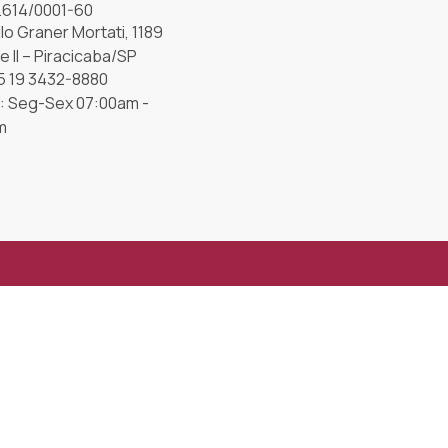
.614/0001-60
lo Graner Mortati, 1189
e II – Piracicaba/SP
5 19 3432-8880
o: Seg-Sex 07:00am -
m