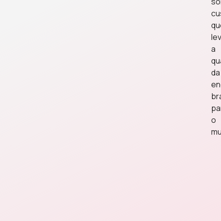
so
cu
qu
le
a
qu
da
en
br
pa
o
mu