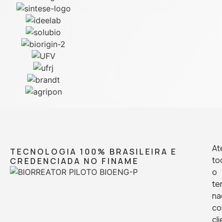
At
TECNOLOGIA 100% BRASILEIRA E
to
CREDENCIADA NO FINAME
o
ter
na
c
cl