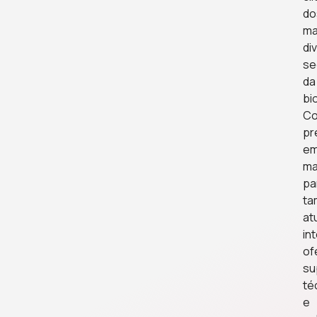
do
ma
di
se
da
bi
C
pr
e
ma
pa
t
at
in
of
su
té
e